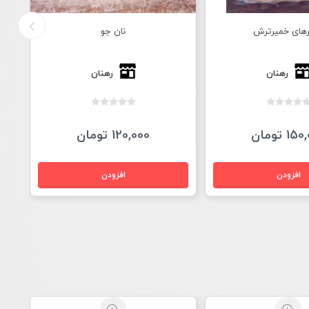
نان جو
سبله توت و فندق
رهنان
لیبن پيستری
1 تومان
24,000 تومان