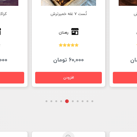
کراکرهای خمیرترش
رهنان
150,000 تومان
20,000