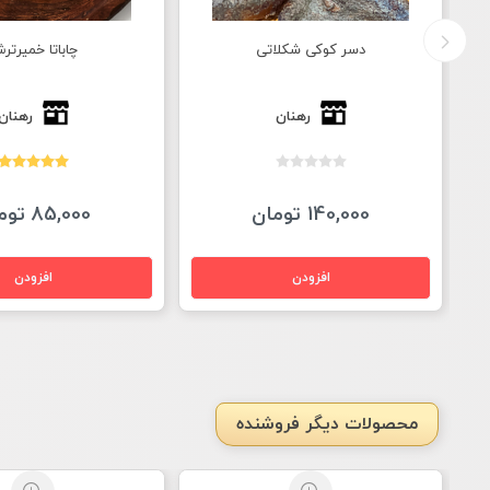
چاباتا خمیرترش
تُست ۷ غله خمیرترش
رهنان
رهنان
85,000 تومان
60,000 تومان
محصولات دیگر فروشنده