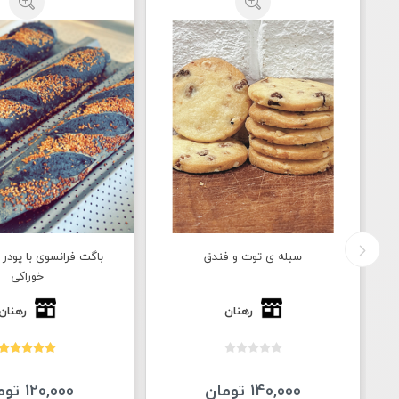
سبله ی توت و فندق
باگت فرانسوی با پودر 
خوراکی
رهنان
رهنان
140,000 تومان
120,000 تومان