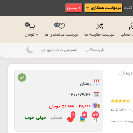
 کنید
درخواست همکاری ->
x بستن
0
(0)
ت حساب
فهرست مقایسه ها
فهرست علاقمندی ها
0 تومان
فروشندگان
همراهی با خرمشهر اپ
:
رهنان
:
1400/04/26
:
20,000 - 50,000 تومان
 دیدگاه شما
7
13
124
عملکرد :
خیلی خوب
فهرست مقایسه