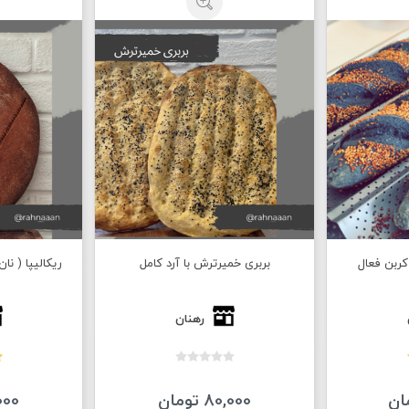
کربن فعال
بربری خمیرترش با آرد کامل
ریکالیپا ( نان ۱۰۰٪ چاودار خمیرترش
رهنان
80,000 تومان
10,000