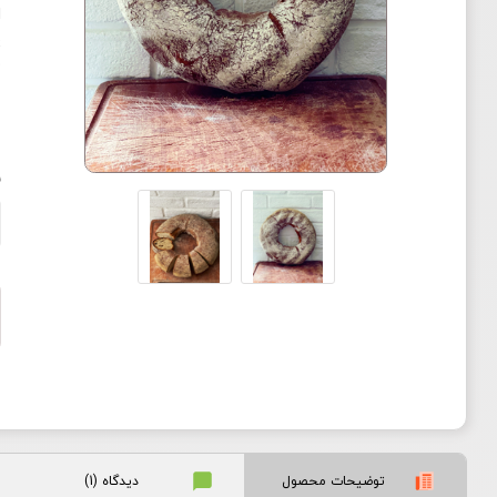
پ
م
ن
توضیحات محصول
دیدگاه (1)