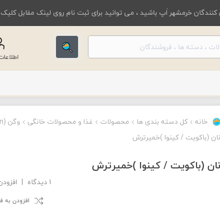
کنندگان خرمشهر اَپ باشید ، می توانید برای ثبت نام روی لینک مقابل کلیک
اطلاعا
خانه
کل دسته بندی ها
محصولات
غذا و محصولات خانگی
وگن (Vegan)
ان (باکویت / کینوا )خمیرترش
ان (باکویت / کینوا )خمیرترش
1 دیدگاه
|
افزودن
افزودن به 