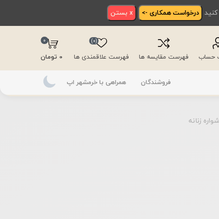
 کنید
درخواست همکاری ->
x بستن
0
(0)
ت حساب
فهرست مقایسه ها
فهرست علاقمندی ها
0 تومان
فروشندگان
همراهی با خرمشهر اپ
واره زنانه