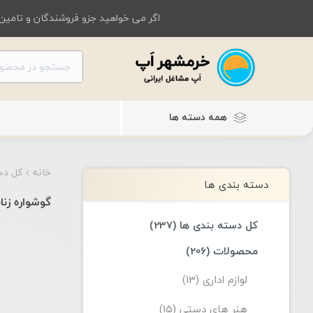
اگر می خواهید جزو فروشندگان و تامین 
همه دسته ها
خانه
کل دس
دسته بندی ها
گوشواره زنا
کل دسته بندی ها (237)
محصولات (206)
لوازم اداری (13)
هنر های دستی (15)