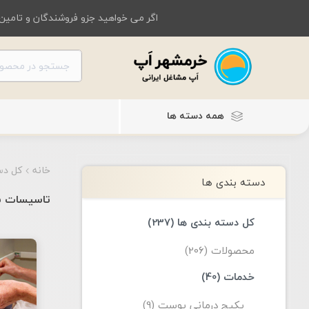
اگر می خواهید جزو فروشندگان و تامین 
همه دسته ها
خانه
کل دس
دسته بندی ها
تاسیسات س
کل دسته بندی ها (237)
محصولات (206)
خدمات (40)
پکیج درمانی پوست (9)