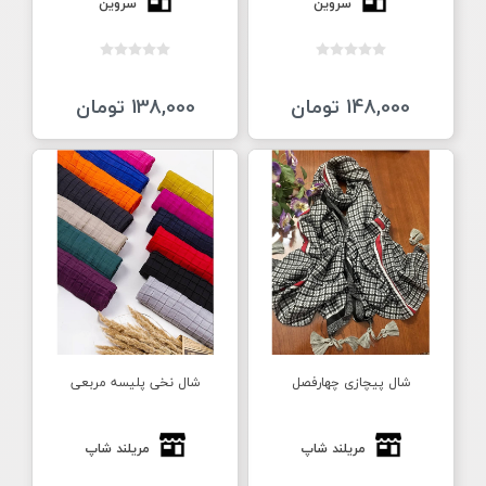
سروین
سروین
148,000 تومان
138,000 تومان
شال پیچازی چهارفصل
شال نخی پلیسه مربعی
مریلند شاپ
مریلند شاپ