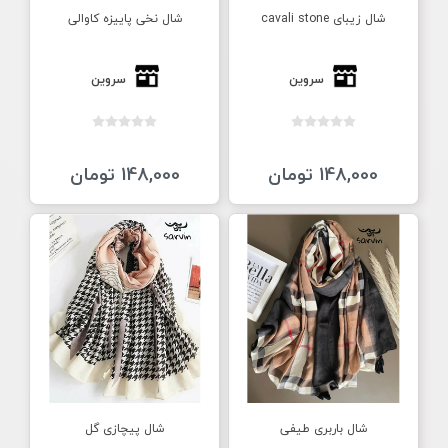
شال زیبای cavali stone
شال نخی پاییزه کاوالی
سروین
سروین
148,000 تومان
148,000 تومان
شال باربری طیفی
شال پیچازی گل