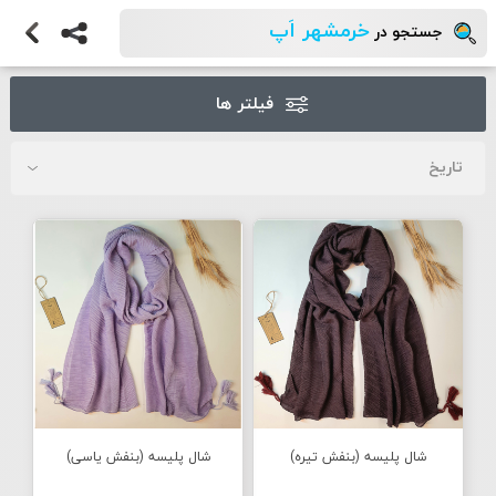
خرمشهر اَپ
جستجو در
فیلتر ها
شال پلیسه (بنفش تیره)
شال پلیسه (بنفش یاسی)