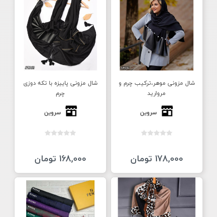
شال مزونی موهر،ترکیب چرم و
شال مزونی پاییزه با تکه دوزی
مروارید
چرم
سروین
سروین
178,000 تومان
168,000 تومان