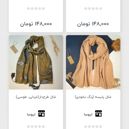
148,000 تومان
148,000 تومان
شال پلیسه (رنگ نخودی)
شال طرح‌دار(خردلی، طوسی)
لیوسا
لیوسا