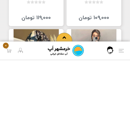
109,000 تومان
119,000 تومان
0
شال نخی طرح برگ
شال نخی شکوفه
مریلند شاپ
مریلند شاپ