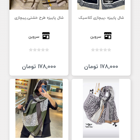
شال پاییزه ،پیچازی کلاسیک
شال پاییزه طرح خشتی_پیچازی
سروین
سروین
178,000 تومان
178,000 تومان