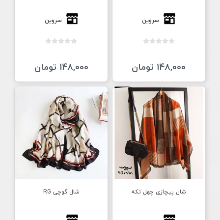
سروین
سروین
148,000 تومان
148,000 تومان
شال پیچازی چهل تکه
شال گوچی RG