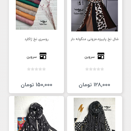
شال نخ پاییزه،مزونی منگوله دار
روسری نخ ژاکارد
سروین
سروین
128,000 تومان
150,000 تومان