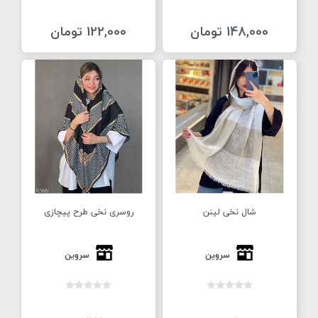
148,000 تومان
122,000 تومان
شال نخی لینن
روسری نخی طرح پیچازی
سروین
سروین