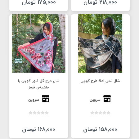
218,000 تومان
175,000 تومان
شال نخی اعلا طرح گوچی
شال طرح گل فلورا گوچی با
حاشيه‌ی قرمز
سروین
سروین
158,000 تومان
168,000 تومان