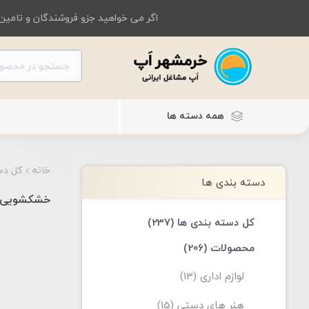
اگر می خواهید جزو فروشندگان و تامین 
همه دسته ها
خانه
کل دس
دسته بندی ها
خشکشویی
کل دسته بندی ها (237)
محصولات (206)
لوازم اداری (13)
هنر های دستی (15)