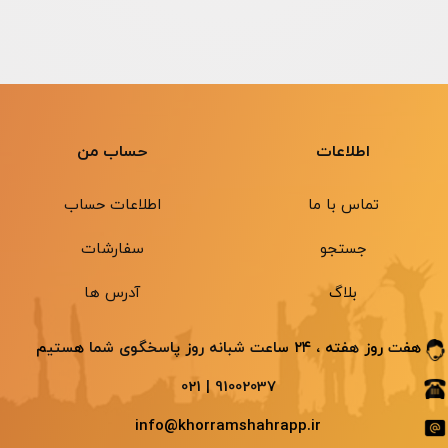
اطلاعات
حساب من
تماس با ما
اطلاعات حساب
جستجو
سفارشات
بلاگ
آدرس ها
هفت روز هفته ، ۲۴ ساعت شبانه ‌روز پاسخگوی شما هستیم
91002037 | 021
info@khorramshahrapp.ir