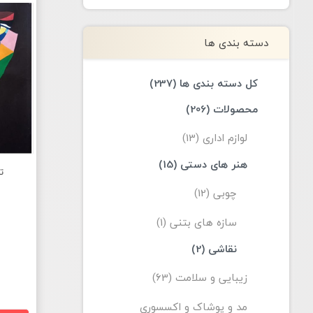
دسته بندی ها
کل دسته بندی ها (237)
محصولات (206)
لوازم اداری (13)
هنر های دستی (15)
ت
چوبی (12)
سازه های بتنی (1)
نقاشی (2)
زیبایی و سلامت (63)
مد و پوشاک و اکسسوری