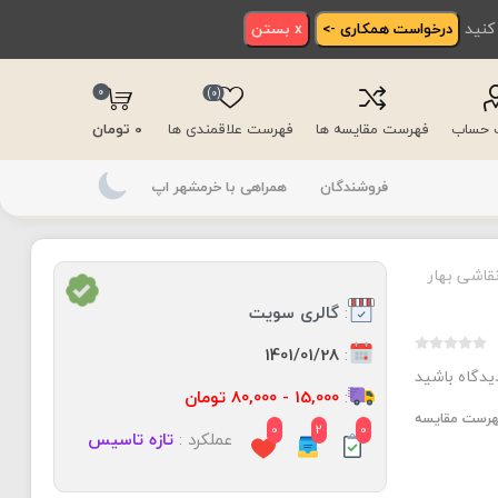
 کنید
درخواست همکاری ->
x بستن
0
(0)
ت حساب
فهرست مقایسه ها
فهرست علاقمندی ها
0 تومان
فروشندگان
همراهی با خرمشهر اپ
نقاشی بهار
:
گالری سویت
:
1401/01/28
دیدگاه باشید
:
15,000 - 80,000 تومان
فهرست مقایسه
0
2
0
عملکرد :
تازه تاسیس