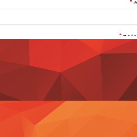
ر:
مه عبور:
ادگی:
لد: