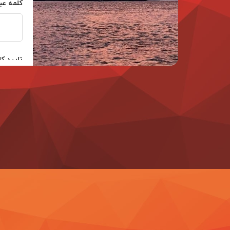
کلمه عبو
تایید کل
نام:
نام خانو
تاریخ تو