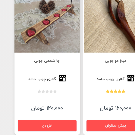
میخ مو چوبی
جا شمعی چوبی
گالری چوب حامد
گالری چوب حامد
160,000 تومان
120,000 تومان