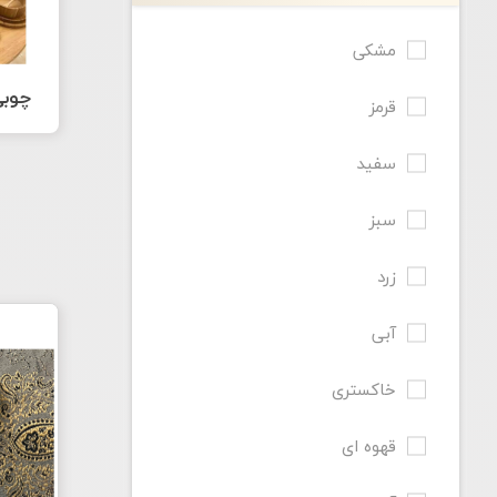
مشکی
چوب
قرمز
سفید
سبز
زرد
آبی
خاکستری
قهوه ای