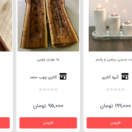
 سینی بیضی و وارمر
جا عودی چوبی
گیوا گالری
گالری چوب حامد
199,000 تومان
95,000 تومان