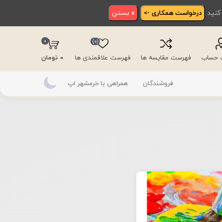
 کنید
درخواست همکاری ->
x بستن
0
(0)
ت حساب
فهرست مقایسه ها
فهرست علاقمندی ها
0 تومان
فروشندگان
همراهی با خرمشهر اپ