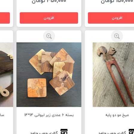
150,000 تومان
350,000 تومان
میخ مو دو پایه
بسته 6 عددی زیر لیوانی 14*14
ساع
گالری چوب حامد
گالری چوب حامد