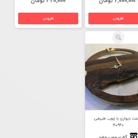
2,000,003 تومان
320,000 تومان
ت دیواری با چوب طبیعی
۴۰*۴۰
گالری چوب حامد