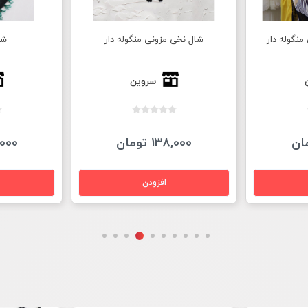
له دار
شال طرح چفیه
شال نخی 
سروین
145,000 تومان
38,000