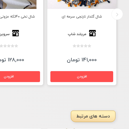
شال نخی ۴۰تکه مزونی منگوله دار
شال نخی مزونی منگو
سروین
سروین
128,000 تومان
138,000 تومان
دسته های مرتبط