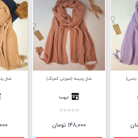
یاسی)
شال پلیسه (صورتی کمرنگ)
شال پل
لیوسا
148,000 تومان
48,000