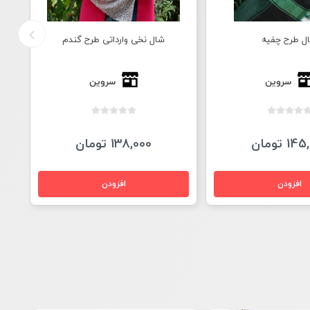
وارداتی طرح گندم
شال نخی سندبادی هندی
سروین
مریلند شاپ
1 تومان
123,000 تومان