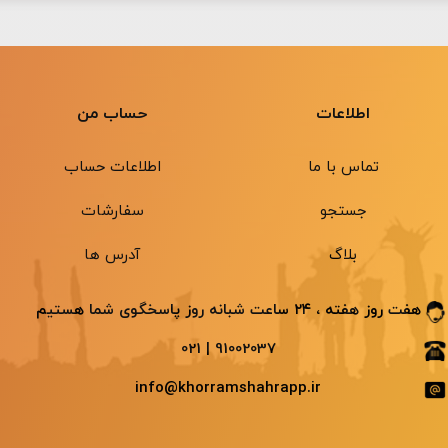
اطلاعات
حساب من
تماس با ما
اطلاعات حساب
جستجو
سفارشات
بلاگ
آدرس ها
هفت روز هفته ، ۲۴ ساعت شبانه ‌روز پاسخگوی شما هستیم
91002037 | 021
info@khorramshahrapp.ir