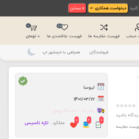
 کنید
درخواست همکاری ->
x بستن
0
(0)
ت حساب
فهرست مقایسه ها
فهرست علاقمندی ها
0 تومان
فروشندگان
همراهی با خرمشهر اپ
:
لیوسا
:
1401/03/12
:
20,000 - 40,000 تومان
دیدگاه باشید
0
6
0
عملکرد :
تازه تاسیس
فهرست مقایسه