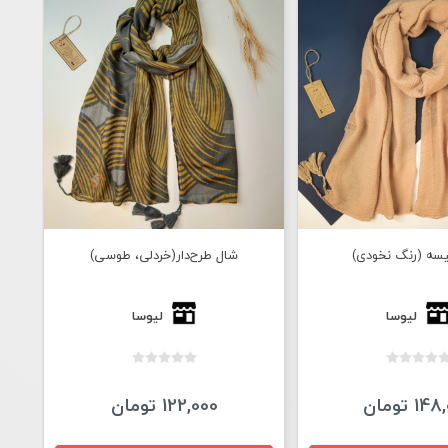
یسه (رنگ نخودی)
شال طرح‌دار(خردلی، طوسی)
لیوسا
لیوسا
1 تومان
122,000 تومان