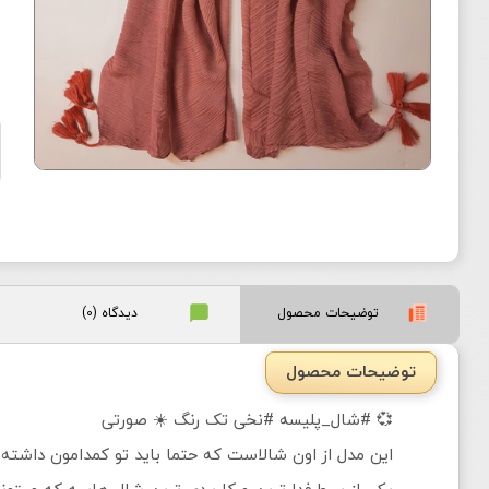
ش
توضیحات محصول
دیدگاه (0)
توضیحات محصول
💞 #شال_پلیسه #نخی تک رنگ ☀️ صورتی
این مدل از اون شالاست که حتما باید تو کمدامون داشته
یکی از پر طرفدارترین و کاربردی ترین شال هاییه که میت