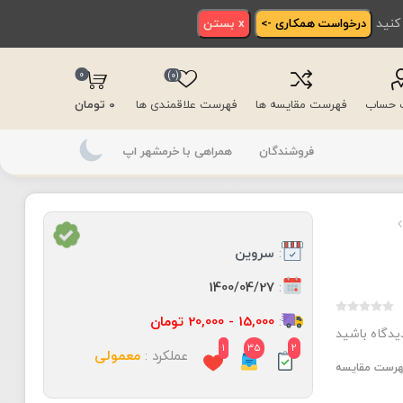
 کنید
درخواست همکاری ->
x بستن
0
(0)
ت حساب
فهرست مقایسه ها
فهرست علاقمندی ها
0 تومان
فروشندگان
همراهی با خرمشهر اپ
:
سروین
:
1400/04/27
:
15,000 - 20,000 تومان
دیدگاه باشید
1
35
2
عملکرد :
معمولی
فهرست مقایسه