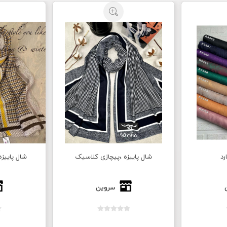
رد
شال پاییزه ،پیچازی کلاسیک
شال پاییز
سروین