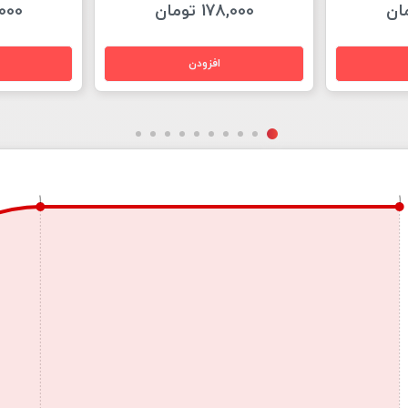
178,000 تومان
78,000
1
1