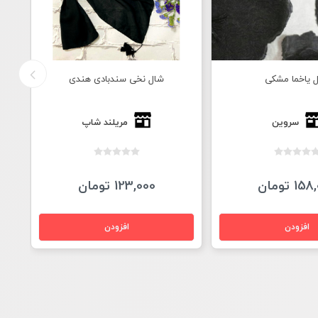
ی سندبادی هندی
شال گلدار زمینه سرمه ای
مریلند شاپ
مریلند شاپ
1 تومان
141,000 تومان