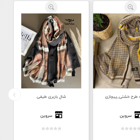
ه طرح خشتی_پیچازی
شال باربری طیفی
سروین
سروین