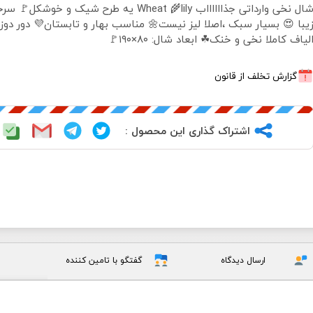
 جذااااااب Wheat 🌾lily یه طرح شیک و خوشکل🚩 سرخور بسیار
 بسیار سبک ،اصلا لیز نیست🌼 مناسب بهار و تابستان💜 دور دوز شده
الیاف کاملا نخی و خنک☘ ابعاد شال: ۸۰×۱۹۰
گزارش تخلف از قانون
اشتراک گذاری این محصول :
گفتگو با تامین کننده
ارسال دیدگاه