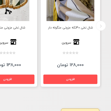
شال نخی مزونی منگوله دار
شال طرح چفی
سروین
سروین
138,000 تومان
145,000 تومان