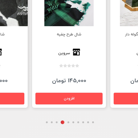
ه
شال یاخما مشکی
شال نخ
سروین
158,000 تومان
23,000