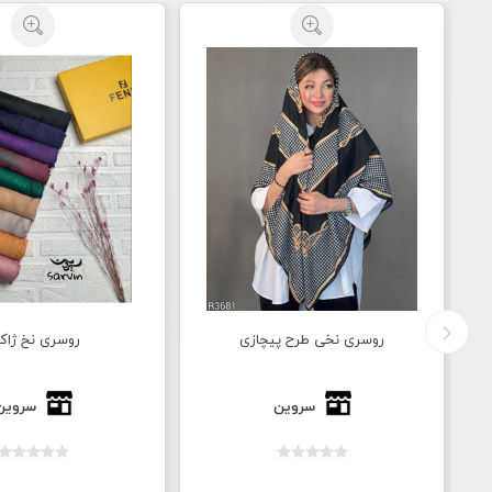
روسری نخی طرح پیچازی
روسری نخ ژاکا
سروین
سروین