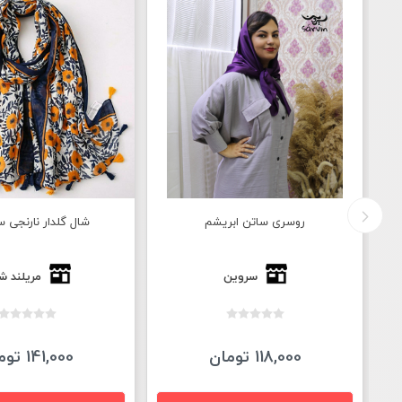
شال گلدار نارنجی سرمه ای
شال نخی ۴۰تکه مزونی منگوله دار
مریلند شاپ
سروین
141,000 تومان
128,000 تومان