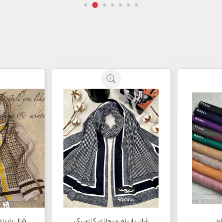
رد
شال پاییزه ،پیچازی کلاسیک
شال پاییز