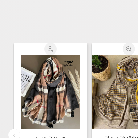
ه طرح خشتی_پیچازی
شال باربری طیفی