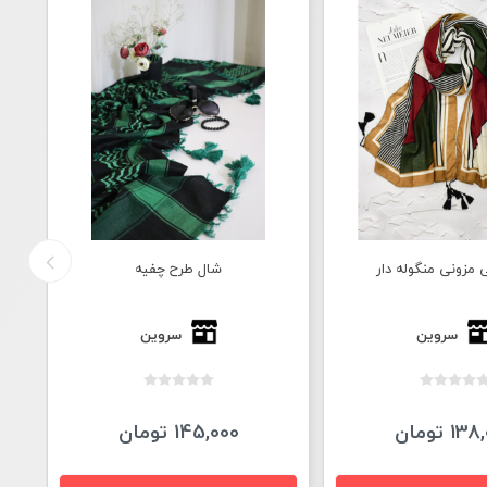
ل طرح چفیه
شال نخی وارداتی طرح گندم
سروین
سروین
1 تومان
138,000 تومان