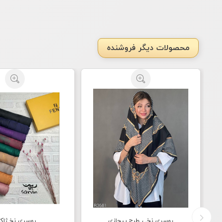
محصولات دیگر فروشنده
روسری نخی طرح پیچازی
روسری نخ ژاکا