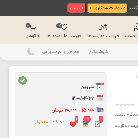
 کنید
درخواست همکاری ->
x بستن
0
(0)
ت حساب
فهرست مقایسه ها
فهرست علاقمندی ها
0 تومان
فروشندگان
همراهی با خرمشهر اپ
:
سروین
:
1400/04/27
:
15,000 - 20,000 تومان
دیدگاه باشید
1
35
2
عملکرد :
معمولی
فهرست مقایسه