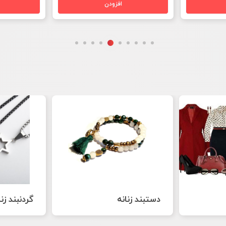
گردنبند زنانه
گوشواره زن