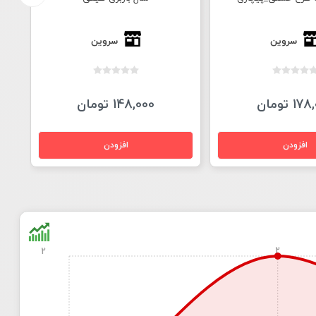
سروین
سروین
1 تومان
148,000 تومان
2
2