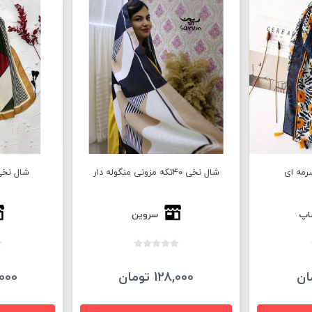
شال نخی مزونی منگوله دار
شا
سروین
138,000 تومان
45,000