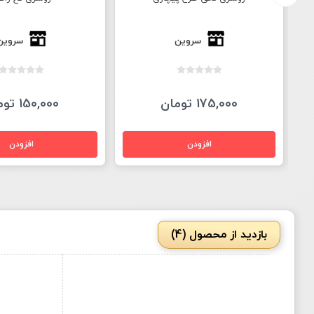
سروین
سروین
175,000 تومان
150,000 تومان
بازدید از محصول (4)