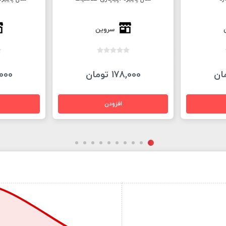
سروین
178,000 تومان
78,000