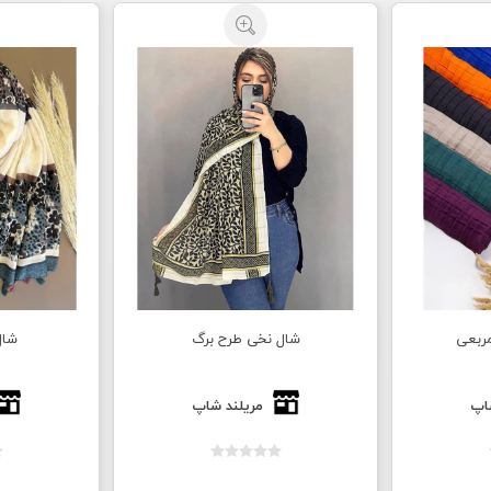
ربعی
شال نخی طرح برگ
شال
اپ
مریلند شاپ