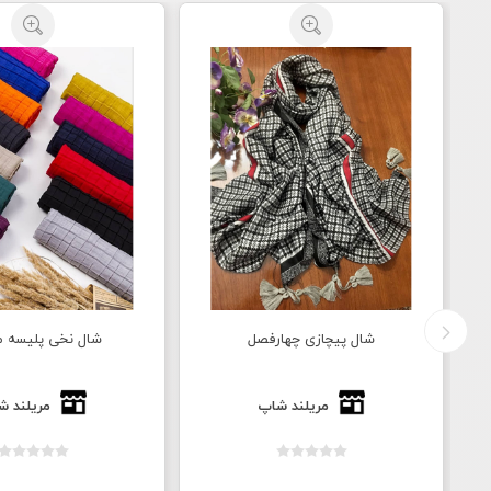
شال پیچازی چهارفصل
شال نخی پلیسه م
مریلند شاپ
مریلند ش