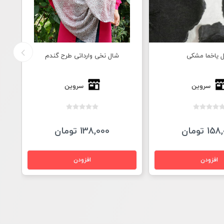
 یاخما مشکی
شال نخی وارداتی طرح گندم
سروین
سروین
1 تومان
138,000 تومان