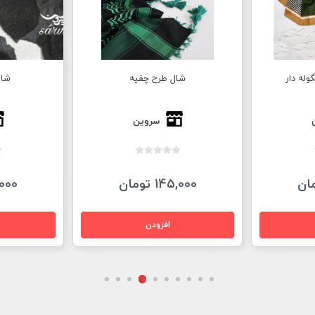
له دار
شال طرح چفیه
شال
سروین
145,000 تومان
58,000