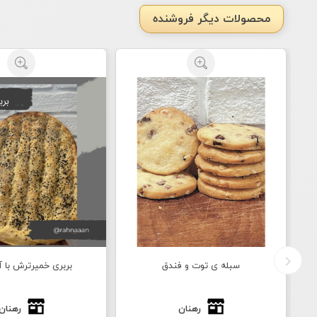
محصولات دیگر فروشنده
سبله ی توت و فندق
بربری خمیرترش با آ
رهنان
رهنان