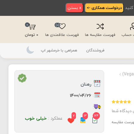
 کنید
درخواست همکاری ->
x بستن
0
(0)
ت حساب
فهرست مقایسه ها
فهرست علاقمندی ها
0 تومان
فروشندگان
همراهی با خرمشهر اپ
:
رهنان
:
1400/04/26
:
20,000 - 50,000 تومان
 دیدگاه شما
7
13
124
عملکرد :
خیلی خوب
فهرست مقایسه