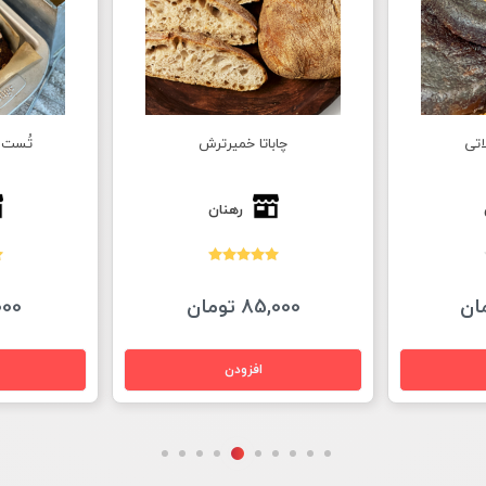
ش
تُست ۷ غله خمیرترش
کراک
رهنان
60,000 تومان
50,000