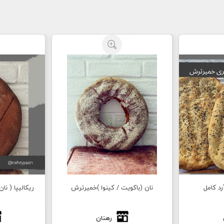
رد کامل
نان (باکویت / کینوا )خمیرترش
ریکالیپا ( نان ۱۰۰٪ چاودار خمیرترش
رهنان