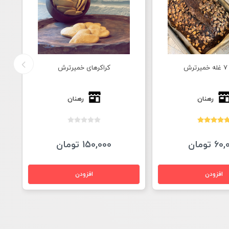
رهای خمیرترش
سبله توت و فندق
رهنان
لیبن پيستری
1 تومان
24,000 تومان