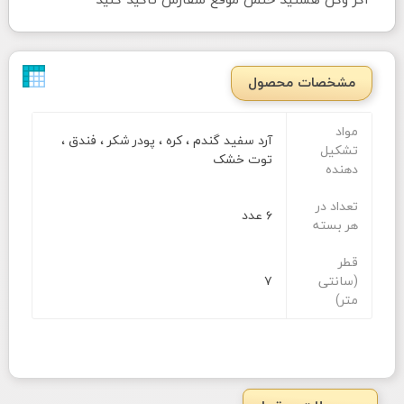
مشخصات محصول
مواد
آرد سفید گندم ، کره ، پودر شکر ، فندق ،
تشکیل
توت خشک
دهنده
تعداد در
۶ عدد
هر بسته
قطر
(سانتی
۷
متر)