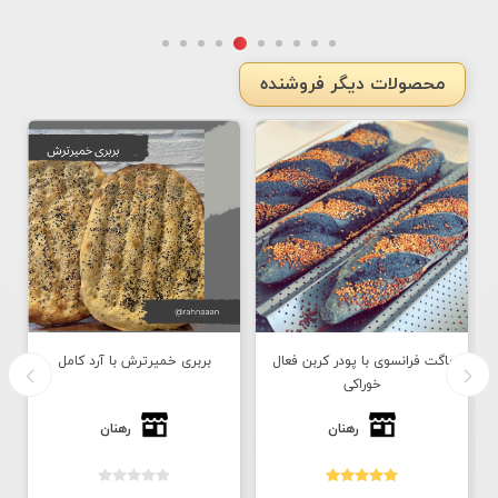
محصولات دیگر فروشنده
باگت فرانسوی با پودر کربن فعال
بربری خمیرترش با آرد کامل
خوراکی
رهنان
رهنان