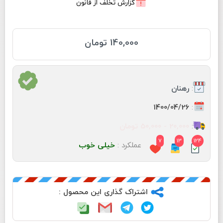
گزارش تخلف از قانون
140,000 تومان
:
رهنان
:
1400/04/26
:
20,000 - 50,000 تومان
7
13
124
عملکرد :
خیلی خوب
اشتراک گذاری این محصول :