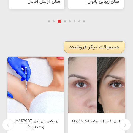
سالن زیبایی بانوان
سالن آرایش آقایان
ط
محصولات دیگر فروشنده
تزريق فيلر زير چشم (٣٠ دقيقه)
بوتاکس زیر بغل MASPORT -
(20 دقیقه)