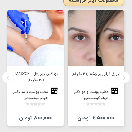
محصولات دیگر فروشنده
تزريق فيلر زير چشم (٣٠ دقيقه)
بوتاکس زیر بغل MASPORT -
(20 دقیقه)
مطب پوست و مو دكتر
مطب پوست و مو دكتر
الهام كوهستانى
الهام كوهستانى
2,500,000 تومان
800,000 تومان