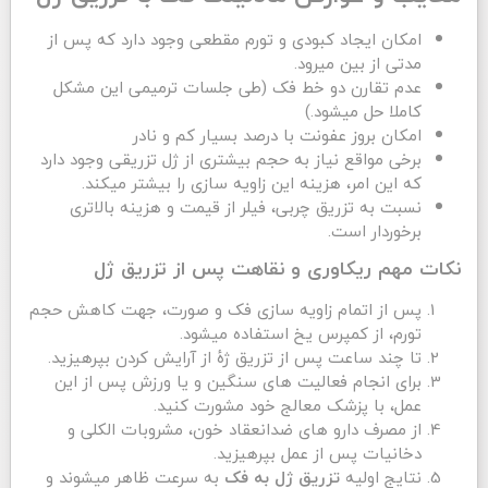
امکان ایجاد کبودی و تورم مقطعی وجود دارد که پس از
مدتی از بین میرود.
عدم تقارن دو خط فک (طی جلسات ترمیمی این مشکل
کاملا حل میشود.)
امکان بروز عفونت با درصد بسیار کم و نادر
برخی مواقع نیاز به حجم بیشتری از ژل تزریقی وجود دارد
که این امر، هزینه این زاویه سازی را بیشتر میکند.
نسبت به تزریق چربی، فیلر از قیمت و هزینه بالاتری
برخوردار است.
نکات مهم ریکاوری و نقاهت پس از تزریق ژل
پس از اتمام زاویه سازی فک و صورت، جهت کاهش حجم
تورم، از کمپرس یخ استفاده میشود.
تا چند ساعت پس از تزریق ژۀ از آرایش کردن بپرهیزید.
برای انجام فعالیت های سنگین و یا ورزش پس از این
عمل، با پزشک معالج خود مشورت کنید.
از مصرف دارو های ضدانعقاد خون، مشروبات الکلی و
دخانیات پس از عمل بپرهیزید.
نتایج اولیه
به سرعت ظاهر میشوند و
تزریق ژل به فک