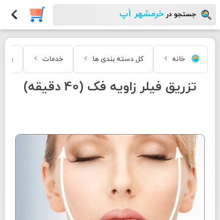
خرمشهر اَپ
جستجو در
خانه
کل دسته بندی ها
خدمات
پوست 
تزریق فيلر زاویه فک (40 دقیقه)