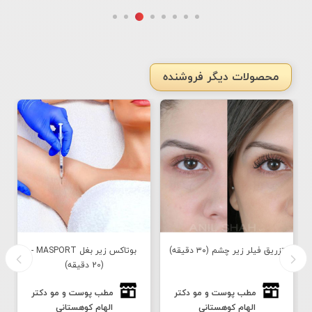
محصولات دیگر فروشنده
تزريق فيلر زير چشم (٣٠ دقيقه)
بوتاکس زیر بغل MASPORT -
(20 دقیقه)
مطب پوست و مو دكتر
مطب پوست و مو دكتر
الهام كوهستانى
الهام كوهستانى