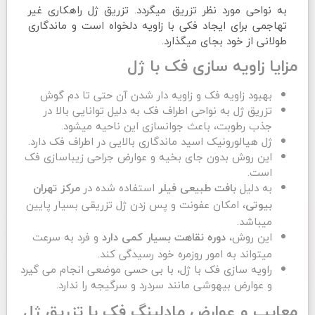
به نواحی مورد نظر تزریق میگردد.
تزریق ژل
راهکاری غیر
تهاجمی برای ایجاد فکی با زاویه دلخواه است و ماندگاری
طولانی از خود بجای میگذارد.
مزایا زاویه سازی فک با ژل
بهبود زاویه فک و زاویه دار شدن آن حتی تا دم گوش
تزریق ژل به نواحی اطراف فک به دلیل توانایی بالا در
جذب رطوبت، باعث جوانسازی این ناحیه میشود.
ژل هیالورونیک اسید ماندگاری بالایی در اطراف فک دارد.
این روش بدون جای بخیه و عوارض جراحی زیباسازی فک
است.
به دلیل
استفاده شده در
بافت طبیعی فیلر
مرکز تهران
، امکان عفونت و پس زدن ژل تزریقی بسیار پایین
بیوتی
میباشد.
این روش،
و فرد به سرعت
دوره نقاهت بسیار کمی دارد
میتواند به امور روزمره خود رسیدگی کند.
راویه سازی فک با ژل، با بی حسی موضعی انجام می گیرد
و عوارض بیهوشی مانند سردرد و سرگیجه را ندارد.
معایب و عوارض مادلینگ فک با تزریق ژل