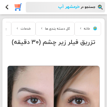
خرمشهر اَپ
جستجو در
خانه
کل دسته بندی ها
خدمات
پوست 
تزريق فيلر زير چشم (٣٠ دقيقه)