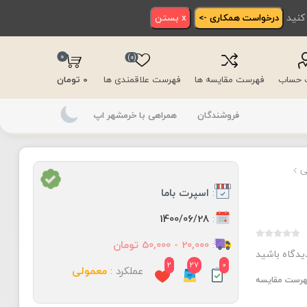
 کنید
درخواست همکاری ->
x بستن
0
(0)
ت حساب
فهرست مقایسه ها
فهرست علاقمندی ها
0 تومان
فروشندگان
همراهی با خرمشهر اپ
ی
:
اسپرت باما
:
1400/06/28
:
20,000 - 50,000 تومان
دیدگاه باشید
2
27
0
عملکرد :
معمولی
فهرست مقایسه