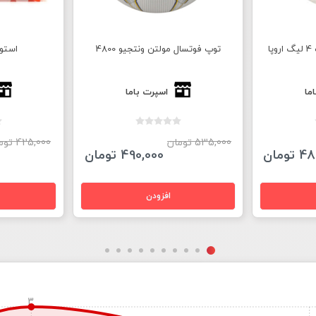
ا
توپ فوتسال مولتن ونتجیو 4800
استوک
ما
اسپرت باما
535,000 تومان
425,000 تومان
ومان
490,000 تومان
3