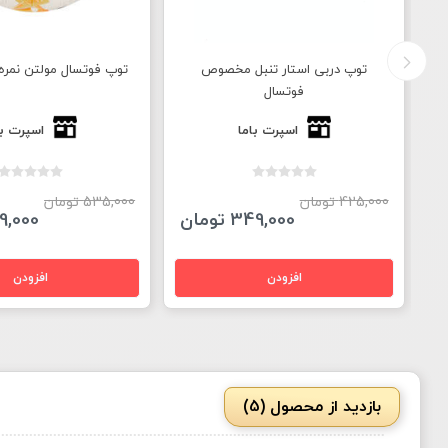
4،
توپ دربی استار تنبل مخصوص
توپ فوتسال مولتن نمره 4 لیگ اروپ
فوتسال
اسپرت باما
اسپرت با
425,000 تومان
535,000 تومان
349,000 تومان
489,000 ت
بازدید از محصول (5)