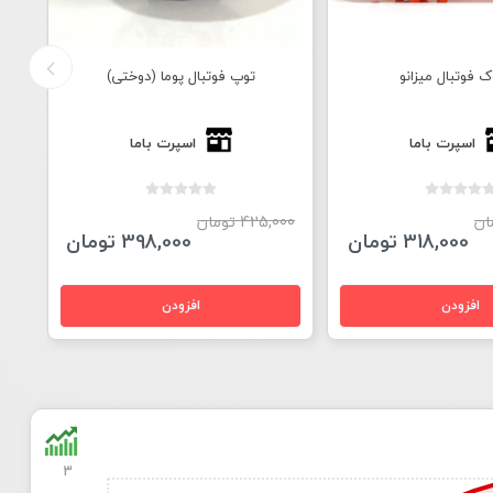
 فوتبال میزانو
توپ فوتبال پوما (دوختی)
اسپرت باما
اسپرت باما
425,000 تومان
,000
318,000 تومان
398,000 تومان
3