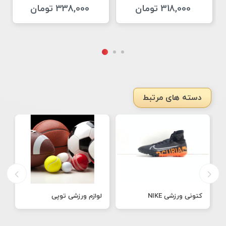
318,000 تومان
338,000 تومان
دسته های مرتبط
کتونی ورزشی NIKE
لوازم ورزشی توپی
ک