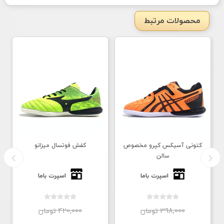
محصولات مرتبط
کتونی آسیکس کپرو مخصوص
کفش فوتسال میزانو
سالن
اسپرت باما
اسپرت باما
398,000 تومان
420,000 تومان