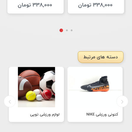
338,000 تومان
338,000 تومان
دسته های مرتبط
کتونی ورزشی NIKE
لوازم ورزشی توپی
ک