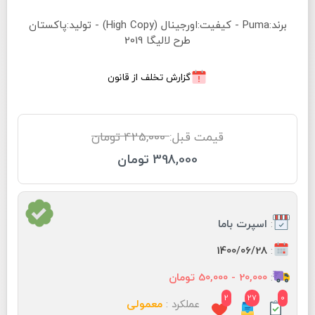
برند:Puma - کیفیت:اورجینال (High Copy) - تولید:پاکستان
طرح لالیگا 2019
گزارش تخلف از قانون
قیمت قبل:
425,000 تومان
398,000 تومان
:
اسپرت باما
:
1400/06/28
:
20,000 - 50,000 تومان
2
27
0
عملکرد :
معمولی