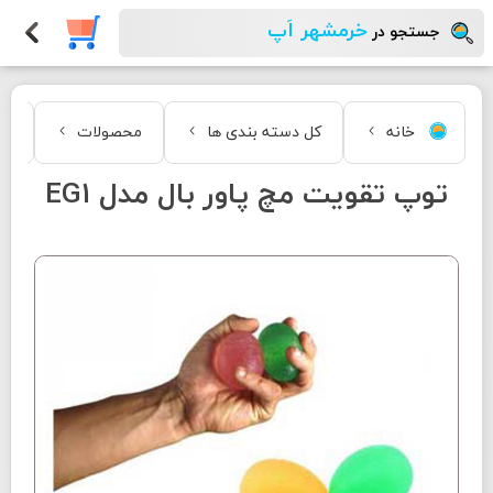
خرمشهر اَپ
جستجو در
خانه
کل دسته بندی ها
محصولات
مد
توپ تقویت مچ پاور بال مدل EG1