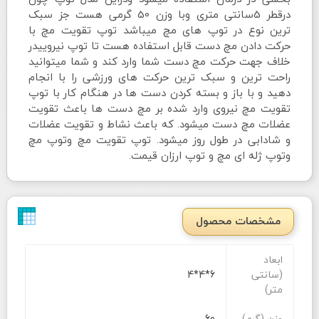
درقطر 5سانتی متری وبا وزن 50 گرمی هست جز سبک
ترین نوع در توپ های مچ میباشد توپ تقویت مچ با
حرکت دادن مچ دست قابل استفاده هست تا توپ نیروییدر
خلاف جهت حرکت مچ دست شما وارد کند و شما میتوانید
راحت ترین و سبک ترین حرکت های ورزشی را با انجام
دهید و با باز و بسته کردن دست ها در هنگام کار با توپ
تقویت مچ نیروی وارد شده بر مچ دست ها باعث تقویت
عضلات مچ دست میشود. که باعث نشاط و تقویت عضلات
و شادابی در طول روز میشود. توپ تقویت مچ وتوپ مچ
وتوپ ژله ای مچ و توپ ارزان قیمت.
مشخصات محصول
ابعاد
(سانتی
6*4*4
متر)
وزن (گرم)
60