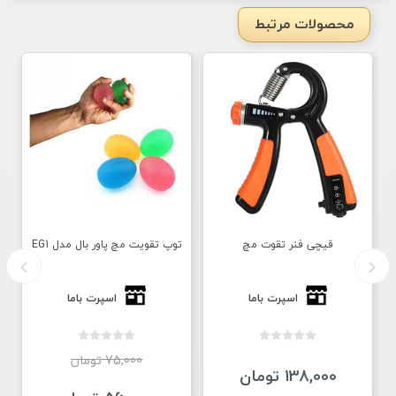
محصولات مرتبط
قیچی فنر تقوت مچ
توپ تقویت مچ پاور بال مدل EG1
اسپرت باما
اسپرت باما
75,000 تومان
138,000 تومان