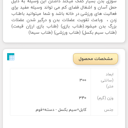
سوزی بدن بسیار کمک میکند داشتن این وسیله به دلیل
حمل آسان و اشغال فضای کم می تواند وسیله مفید برای
فعالیت های ورزشی در خانه باشد و شما میتوانید باطناب
زدن ، وباعث تقویت عضلات بدن و درگیر شدن عضلات
بزرگ بدن میشود.(طناب بازی) (طناب بازی ارزان قیمت)
(طناب سیم بکسل) (طناب ورزشی) (طناب سیما)
مشخصات محصول
ابعاد
(سانتی
300
متر)
وزن (گرم)
340
جنس
کابل=سیم بکسل - دسته=فوم