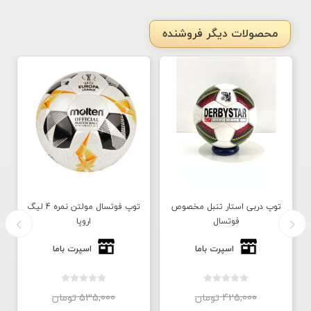
محصولات دیگر فروشنده
توپ دربی استار تنبل مخصوص
توپ فوتسال مولتن نمره 4 لیگ
فوتسال
اروپا
اسپرت باما
اسپرت باما
425,000 تومان
535,000 تومان