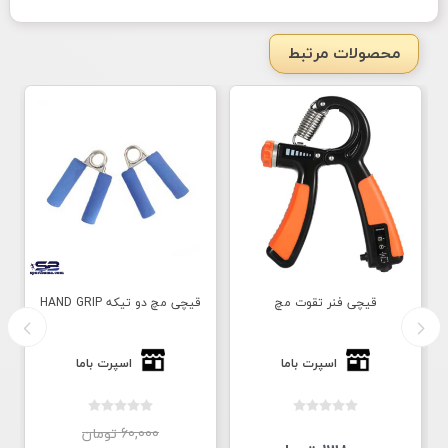
محصولات مرتبط
قیچی فنر تقوت مچ
قیچی مچ دو تیکه HAND GRIP
ت
اسپرت باما
اسپرت باما
60,000 تومان