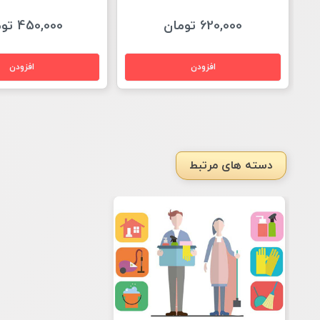
620,000 تومان
450,000 تومان
دسته های مرتبط