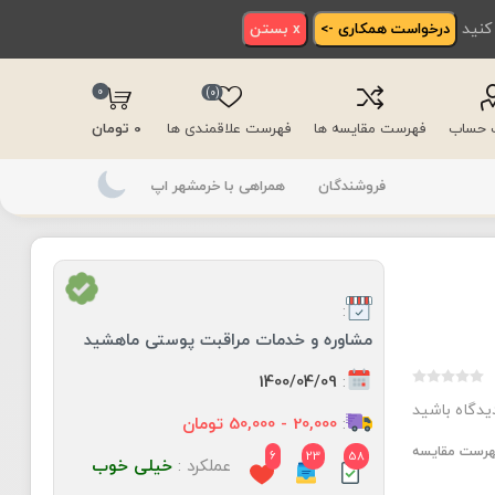
 کنید
درخواست همکاری ->
x بستن
0
(0)
ت حساب
فهرست مقایسه ها
فهرست علاقمندی ها
0 تومان
فروشندگان
همراهی با خرمشهر اپ
:
مشاوره و خدمات مراقبت پوستی ماهشید
:
1400/04/09
دیدگاه باشید
:
20,000 - 50,000 تومان
فهرست مقایسه
6
23
58
عملکرد :
خیلی خوب