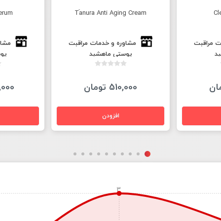
erum
Tَanura Anti Aging Cream
Cl
ت مراقبت
مشاوره و خدمات مراقبت
مشاو
د
پوستی ماهشید
پو
510,000 تومان
150,000
3