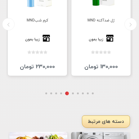
ژل ضدآکنه MND
کرم شبMND
زیبا بمون
زیبا بمون
130,000 تومان
230,000 تومان
دسته های مرتبط