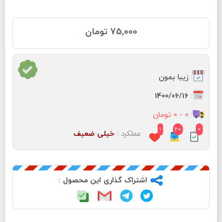
75,000 تومان
:
زیبا بمون
:
1400/06/16
:
0 - 0 تومان
1
20
0
عملکرد :
خیلی ضعیف
اشتراک گذاری این محصول :