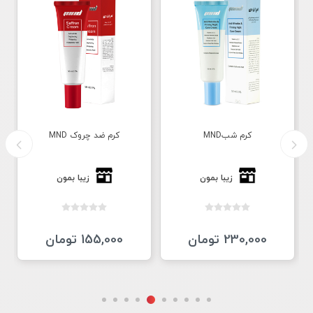
کرم شبMND
کرم ضد چروک MND
زیبا بمون
زیبا بمون
230,000 تومان
155,000 تومان