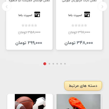
کفش نایک مرکوریال جورابی
کفش فوتسال مجیستا دو منظوره
اسپرت باما
اسپرت باما
398,000 تومان
358,000 تومان
348,000 تومان
299,000 تومان
دسته های مرتبط