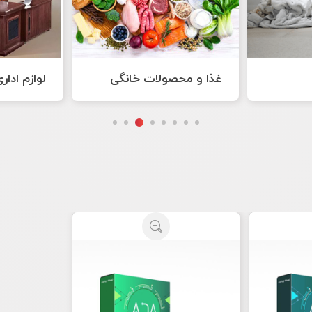
انگی
لوازم اداری
هنر های 