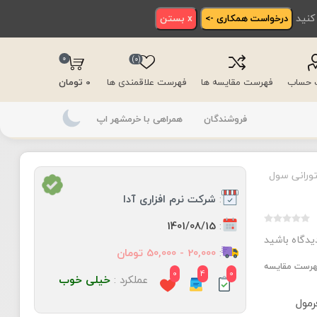
 کنید
درخواست همکاری ->
x بستن
0
(0)
ت حساب
فهرست مقایسه ها
فهرست علاقمندی ها
0 تومان
فروشندگان
همراهی با خرمشهر اپ
تورانی سول
:
شرکت نرم افزاری آدا
:
1401/08/15
دیدگاه باشید
:
20,000 - 50,000 تومان
فهرست مقایسه
0
4
0
عملکرد :
خیلی خوب
رمول