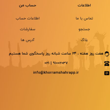
اطلاعات
حساب من
تماس با ما
اطلاعات حساب
جستجو
سفارشات
بلاگ
آدرس ها
هفت روز هفته ، ۲۴ ساعت شبانه ‌روز پاسخگوی شما هستیم
91002037 | 021
info@khorramshahrapp.ir