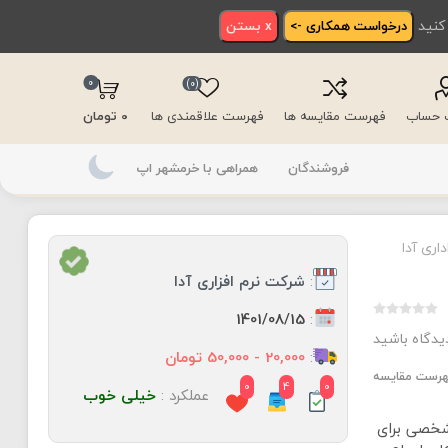
 کنید
درخواست همکاری ->
x بستن
0
(0)
ت حساب
فهرست مقایسه ها
فهرست علاقمندی ها
0 تومان
فروشندگان
همراهی با خرمشهر اپ
داری آدا
:
شرکت نرم افزاری آدا
:
1401/08/15
دیدگاه باشید
:
20,000 - 50,000 تومان
فهرست مقایسه
0
4
0
عملکرد :
خیلی خوب
 شخصی برای