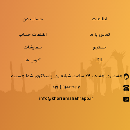
اطلاعات
حساب من
تماس با ما
اطلاعات حساب
جستجو
سفارشات
بلاگ
آدرس ها
هفت روز هفته ، ۲۴ ساعت شبانه ‌روز پاسخگوی شما هستیم
91002037 | 021
info@khorramshahrapp.ir