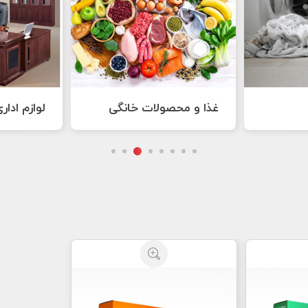
انگی
لوازم اداری
هنر های 