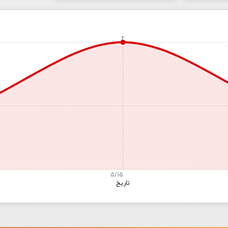
2
5/15
تاریخ