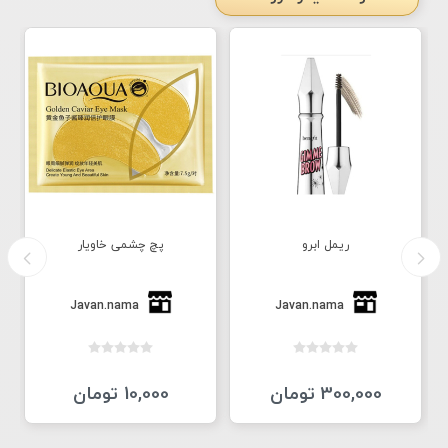
ریمل ابرو
پچ چشمی خاویار
Javan.nama
Javan.nama
300,000 تومان
10,000 تومان