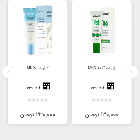
ژل ضدآکنه MND
کرم شبMND
زیبا بمون
زیبا بمون
130,000 تومان
230,000 تومان