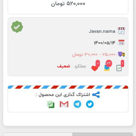
520,000 تومان
:
Javan.nama
:
1400/05/14
:
25,000 - 30,000 تومان
0
24
1
عملکرد :
ضعیف
اشتراک گذاری این محصول :