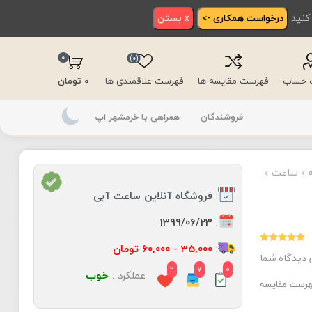
 کنید
درخواست همکاری ->
x بستن
0
(0)
ت حساب
فهرست مقایسه ها
فهرست علاقمندی ها
0 تومان
فروشندگان
همراهی با خرمشهر اپ
ساعت
:
فروشگاه آنلاین ساعت آبی
:
1399/06/23
:
35,000 - 60,000 تومان
 دیدگاه شما
2
7
0
عملکرد :
خوب
فهرست مقایسه