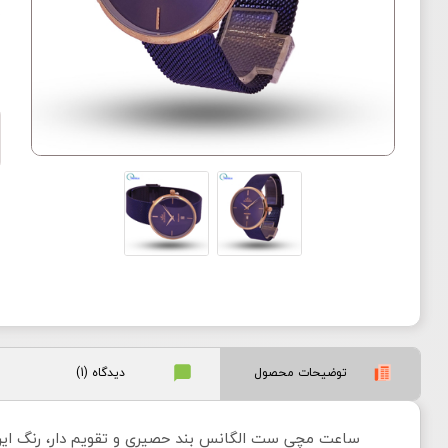
ض
توضیحات محصول
دیدگاه (1)
ساعت مچی ست الگانس بند حصیری و تقویم دار، رنگ این 