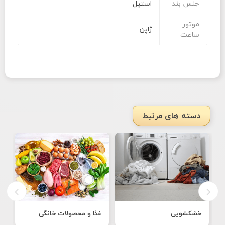
جنس بند
استیل
موتور
ژاپن
ساعت
دسته های مرتبط
خشکشویی
غذا و محصولات خانگی
ن