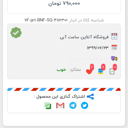
790,000 تومان
شناسه کالا در انبار:
7F-jet-BNF-SQ-4112301
:
فروشگاه آنلاین ساعت آبی
:
1399/06/23
:
35,000 - 60,000 تومان
2
7
0
عملکرد :
خوب
اشتراک گذاری این محصول :