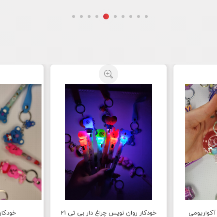
آکواریومی
خودکار روان نویس چراغ دار بی تی 21
خودکار 8 رنگ بی تی