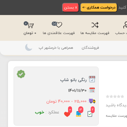
 کنید
درخواست همکاری ->
x بستن
0
(0)
ت حساب
فهرست مقایسه ها
فهرست علاقمندی ها
0 تومان
فروشندگان
همراهی با خرمشهر اپ
:
رنگی بانو شاپ
:
1401/11/30
:
25,000 - 40,000 تومان
دیدگاه باشید
0
14
2
عملکرد :
خوب
فهرست مقایسه