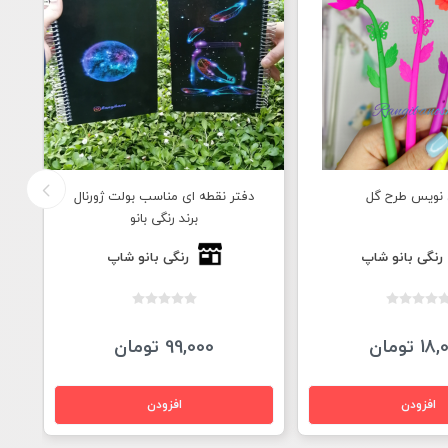
ی مناسب بولت ژورنال
جا کلیدی جا سوئیچی آکواریومی
خو
رند رنگی بانو
رنگی بانو شاپ
رنگی بانو شاپ
9 تومان
130,000 تومان