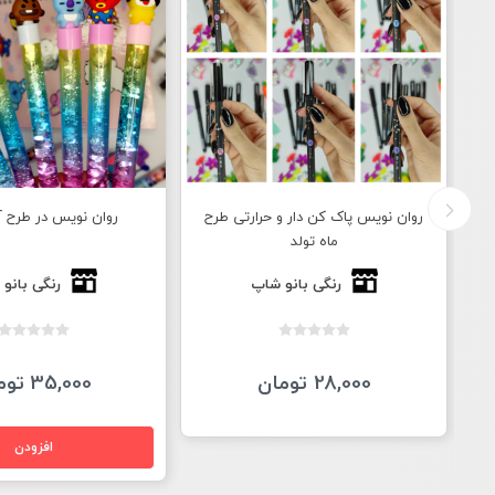
ح
روان نویس در طرح آکواریوم
روان نویس در طرح ه
عروسکی
رنگی بانو شاپ
رنگی بانو
35,000 تومان
22,000 تومان