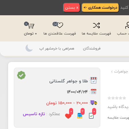
 کنید
درخواست همکاری ->
x بستن
0
(0)
ت حساب
فهرست مقایسه ها
فهرست علاقمندی ها
0 تومان
فروشندگان
همراهی با خرمشهر اپ
 جواهرات
:
طلا و جواهر گلستانی
:
1400/04/24
:
20,000 - 150,000 تومان
دیدگاه باشید
0
2
0
عملکرد :
تازه تاسیس
فهرست مقایسه