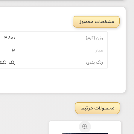
مشخصات محصول
وزن (گرم)
3.880
عیار
18
رنگ بندی
رنگ انگشت
محصولات مرتبط